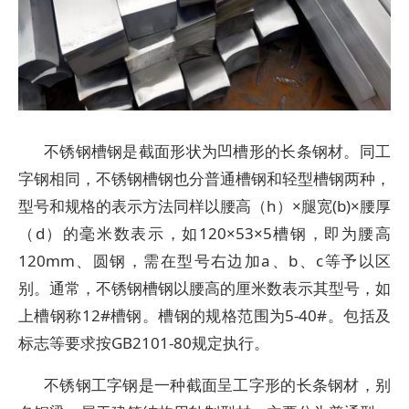
不锈钢槽钢是截面形状为凹槽形的长条钢材。同工
字钢相同，不锈钢槽钢也分普通槽钢和轻型槽钢两种，
型号和规格的表示方法同样以腰高（h）×腿宽(b)×腰厚
（d）的毫米数表示，如120×53×5槽钢，即为腰高
120mm、圆钢，需在型号右边加a、b、c等予以区
别。通常，不锈钢槽钢以腰高的厘米数表示其型号，如
上槽钢称12#槽钢。槽钢的规格范围为5-40#。包括及
标志等要求按GB2101-80规定执行。
不锈钢工字钢是一种截面呈工字形的长条钢材，别