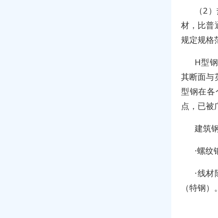
（2）
材，比普
规定规格
H型
其断面与
型钢在各
点，已被
建筑
·螺
·线
（特钢）