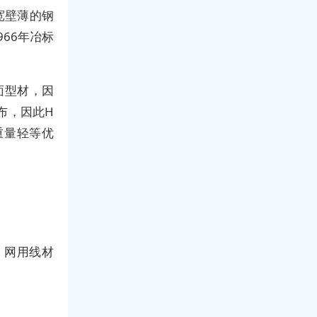
宽壁薄的钢
66年冶标
面型材，因
布，因此H
重量轻等优
、网用线材