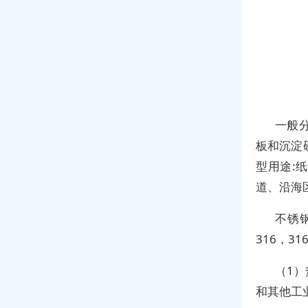
一般
板和沉淀
型用途:
道、沿海
不锈钢
316，3
（1
和其他工