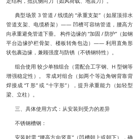
定结构，抵抗侧向力（如风荷载、地震力）。
典型场景 3 管道 / 线缆的 “承重支架”（如屋顶排水
管道支架、电缆桥架）—— 凹槽可容纳管道，腰高方
向承重避免管道下垂。 构件边缘的 “加固 / 防护”（如钢
平台边缘护栏骨架、楼板转角包边）—— 利用直角形
状包裹边缘，兼顾强度与防锈（不锈钢特性）。
组合使用 较少单独组合（需配合工字钢、H 型钢等
增强稳定性）。 常成对组合（如两个等边角钢背靠背
焊接成 “T 形” 或 “十字形”），提升承重能力（如轻型
梁、立柱）。
三、具体使用方式：从安装到受力的差异
不锈钢槽钢：
安装时需 “腰高方向竖直”（凹槽朝上或朝下），确